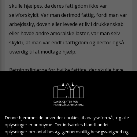
skulle hjælpes, da deres fattigdom ikke var
selvforskyldt. Var man derimod fattig, fordi man var
arbejdssky, doven eller levede et liv i drukkenskab
eller havde andre amoralske laster, var man selv
skyld i, at man var endt i fattigdom og derfor også
uværdig til at modtage hjælp.
Retningslinjerne for hvilke fattige, der skulle have
ophold i Otterup Hospital stemte således overens
med tidens fattiglovgivning og den deri udtalte
forestilling om, hvem der skulle have hjælp, og
hvem der ikke skulle.
Denne hjemmeside anvender cookies til analyseformål, og alle
oplysninger er anonyme. Der indsamles blandt andet
De fattige, der blev udvalgt, skulle kunne blive
oplysninger om antal besøg, gennemsnitlig besøgsvarighed og
boende i godsejerparrets hospital resten af deres