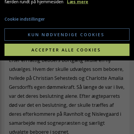
færden rundt på hjemmesiden
Læs mere
liv. Når en fattig beboer afgik ved døden skulle
vedkommendes værdier – hvis muligt - dække en
Cookie indstillinger
simpel ligkiste, som godsets bønder ved
begravelsen skulle bære til den fattiges frie
KUN NØDVENDIGE COOKIES
gravsted på kirkegården.
ACCEPTER ALLE COOKIES
Efter en fattig beboers bortgang skulle en ny
udvælges. Hvem der skulle udvælges som beboere,
hvilede på Christian Sehesteds og Charlotte Amalia
Gersdorffs egen dømmekraft. Så længe de var i live,
var det deres beslutning alene. Efter ægteparrets
død var det en beslutning, der skulle træffes af
deres efterkommere på Ravnholt og Nislevgaard i
samarbejde med sognepræsten og særligt
udvalgte beboere i sognet.