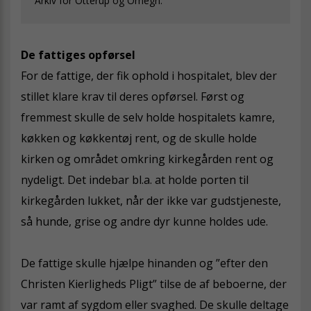
Arkiv for Otterup og Omegn.
De fattiges opførsel
For de fattige, der fik ophold i hospitalet, blev der
stillet klare krav til deres opførsel. Først og
fremmest skulle de selv holde hospitalets kamre,
køkken og køkkentøj rent, og de skulle holde
kirken og området omkring kirkegården rent og
nydeligt. Det indebar bl.a. at holde porten til
kirkegården lukket, når der ikke var gudstjeneste,
så hunde, grise og andre dyr kunne holdes ude.
De fattige skulle hjælpe hinanden og ”efter den
Christen Kierligheds Pligt” tilse de af beboerne, der
var ramt af sygdom eller svaghed. De skulle deltage