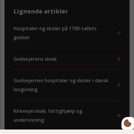
Lignende artikler
Hospitaler og skoler på 1700-tallets
godser
Godsejerens skole
Godsejernes hospitaler og skoler i dansk
lovgivning
Kirkeejerskab, fattighjælp og
undervisning