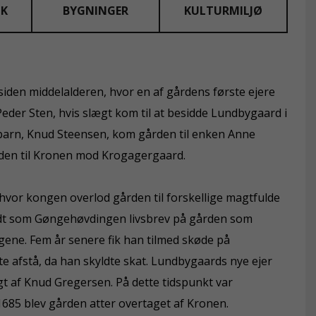
LK
BYGNINGER
KULTURMILJØ
iden middelalderen, hvor en af gårdens første ejere
Peder Sten, hvis slægt kom til at besidde Lundbygaard i
ebarn, Knud Steensen, kom gården til enken Anne
rden til Kronen mod Krogagergaard.
 hvor kongen overlod gården til forskellige magtfulde
ndt som Gøngehøvdingen livsbrev på gården som
igene. Fem år senere fik han tilmed skøde på
 afstå, da han skyldte skat. Lundbygaards nye ejer
lgt af Knud Gregersen. På dette tidspunkt var
1685 blev gården atter overtaget af Kronen.