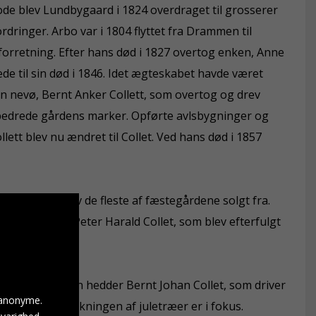
riode blev Lundbygaard i 1824 overdraget til grosserer
rdringer. Arbo var i 1804 flyttet fra Drammen til
orretning. Efter hans død i 1827 overtog enken, Anne
de til sin død i 1846. Idet ægteskabet havde været
in nevø, Bernt Anker Collett, som overtog og drev
bedrede gårdens marker. Opførte avlsbygninger og
llett blev nu ændret til Collet. Ved hans død i 1857
undbygaard blev de fleste af fæstegårdene solgt fra.
n søn, Holger Peter Harald Collet, som blev efterfulgt
en Collet. Ejeren hedder Bernt Johan Collet, som driver
 anonyme.
hvor især dyrkningen af juletræer er i fokus.