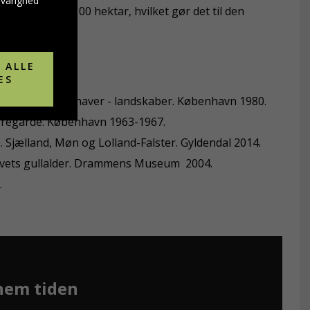
svarighed
es på hele 1100 hektar, hvilket gør det til den
er i Europa.
 ALLE
ES
e. Bygninger - haver - landskaber. København 1980.
erregårde. København 1963-1967.
. Sjælland, Møn og Lolland-Falster. Gyldendal 2014.
dlivets gullalder. Drammens Museum 2004.
.
nem tiden