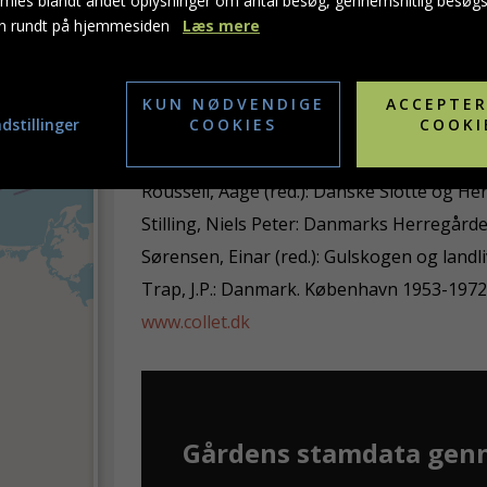
mles blandt andet oplysninger om antal besøg, gennemsnitlig besøg
Dyrkningsarealet af Normannsgran er såled
n rundt på hjemmesiden
Læs mere
største samlede dyrkningsareal for juletræ
KUN NØDVENDIGE
ACCEPTER
dstillinger
Litteratur
COOKIES
COOKI
Petersen, Steen Estvad: Danske herregård
Roussell, Aage (red.): Danske Slotte og H
Stilling, Niels Peter: Danmarks Herregårde
Sørensen, Einar (red.): Gulskogen og lan
Trap, J.P.: Danmark. København 1953-1972
www.collet.dk
Gårdens stamdata gen