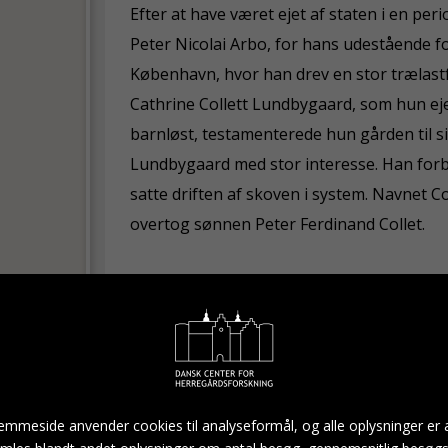
Efter at have været ejet af staten i en pe
Peter Nicolai Arbo, for hans udestående fo
København, hvor han drev en stor trælastf
Cathrine Collett Lundbygaard, som hun eje
barnløst, testamenterede hun gården til s
Lundbygaard med stor interesse. Han for
satte driften af skoven i system. Navnet Co
overtog sønnen Peter Ferdinand Collet.
I Peter Ferdinand Collets tid som ejer af L
Den dygtige landmand blev efterfulgt af si
af sin søn, Harald Collet.
Lundbygaard er i 2021 stadig ejet af slægt
mmeside anvender cookies til analyseformål, og alle oplysninger er
moderne landbrug og skovbrug på gården, 