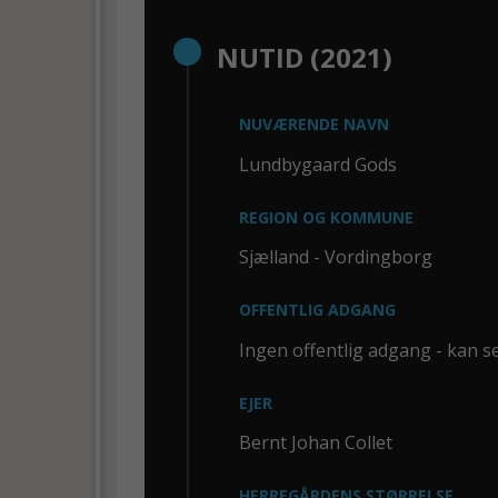
NUTID (2021)
NUVÆRENDE NAVN
Lundbygaard Gods
REGION OG KOMMUNE
Sjælland - Vordingborg
OFFENTLIG ADGANG
Ingen offentlig adgang - kan se
EJER
Bernt Johan Collet
HERREGÅRDENS STØRRELSE