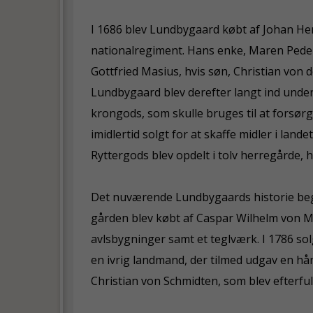
I 1686 blev Lundbygaard købt af Johan Hen
nationalregiment. Hans enke, Maren Peders
Gottfried Masius, hvis søn, Christian von d
Lundbygaard blev derefter langt ind under
krongods, som skulle bruges til at forsør
imidlertid solgt for at skaffe midler i la
Ryttergods blev opdelt i tolv herregårde,
Det nuværende Lundbygaards historie begy
gården blev købt af Caspar Wilhelm von 
avlsbygninger samt et teglværk. I 1786 so
en ivrig landmand, der tilmed udgav en hå
Christian von Schmidten, som blev efterful