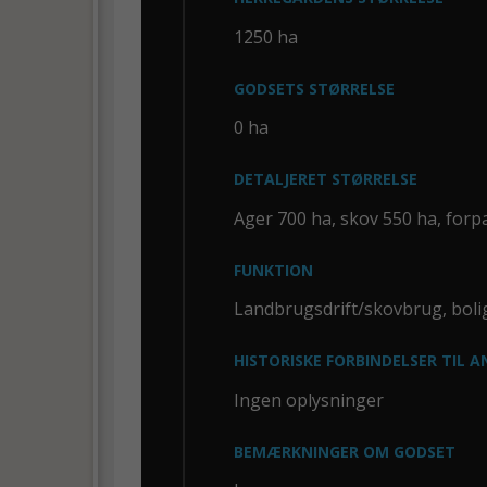
1250 ha
GODSETS STØRRELSE
0 ha
DETALJERET STØRRELSE
Ager 700 ha, skov 550 ha, forp
FUNKTION
Landbrugsdrift/skovbrug, boli
HISTORISKE FORBINDELSER TIL 
Ingen oplysninger
BEMÆRKNINGER OM GODSET