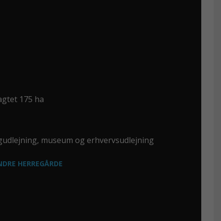
agtet 175 ha
gudlejning, museum og erhvervsudlejning
ANDRE HERREGÅRDE