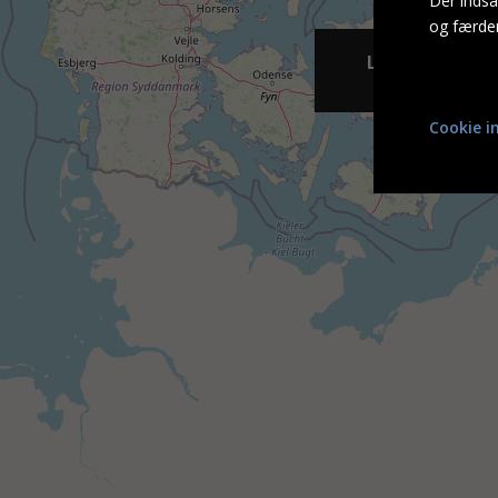
Der indsa
og færde
Lundbygaard
Cookie in