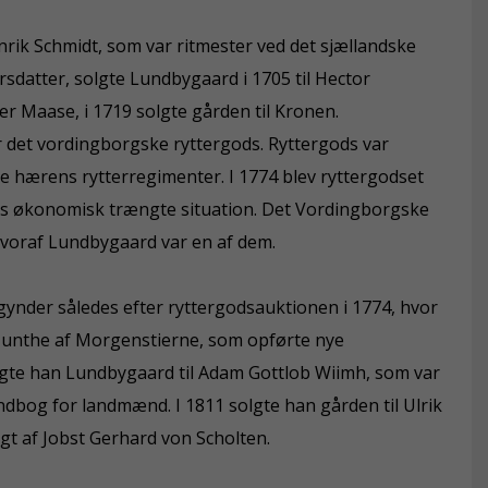
rik Schmidt, som var ritmester ved det sjællandske
datter, solgte Lundbygaard i 1705 til Hector
er Maase, i 1719 solgte gården til Kronen.
 det vordingborgske ryttergods. Ryttergods var
ge hærens rytterregimenter. I 1774 blev ryttergodset
ndets økonomisk trængte situation. Det Vordingborgske
 hvoraf Lundbygaard var en af dem.
nder således efter ryttergodsauktionen i 1774, hvor
Munthe af Morgenstierne, som opførte nye
lgte han Lundbygaard til Adam Gottlob Wiimh, som var
ndbog for landmænd. I 1811 solgte han gården til Ulrik
gt af Jobst Gerhard von Scholten.