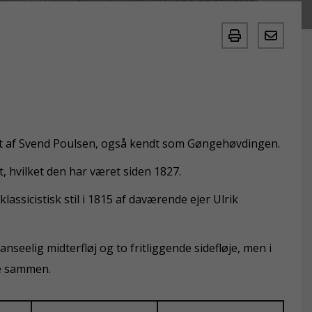
t af Svend Poulsen, også kendt som Gøngehøvdingen.
t, hvilket den har været siden 1827.
ssicistisk stil i 1815 af daværende ejer Ulrik
seelig midterfløj og to fritliggende sidefløje, men i
je sammen.