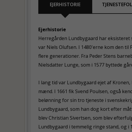
EJERHISTORIE
TJENESTEFO
Ejerhistorie
Herregården Lundbygaard har eksisteret s
var Niels Olufsen. I 1480'erne kom den til 
flere generationer. Fra Peder Stens barn
Nielsdatter Lunge, som i 1577 byttede gå
I lang tid var Lundbygaard ejet af Kronen,
mænd. I 1661 fik Svend Poulsen, også ke
belønning for sin tro tjeneste i svenskekr
Lundbygaard, som han dog kort efter måtte
blev Christian Sivertsen, som blev efterfu
Lundbygaard i temmelig ringe stand, og i 