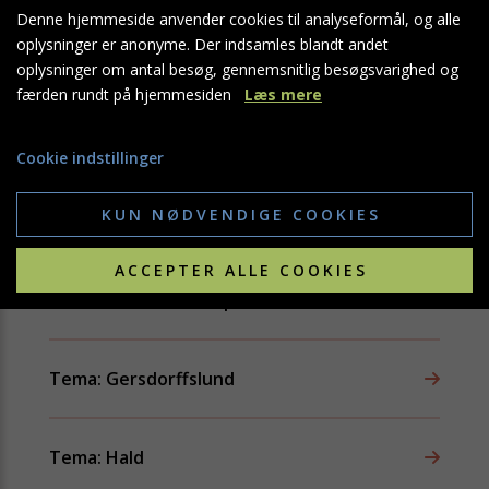
Andre temaartikler
Denne hjemmeside anvender cookies til analyseformål, og alle
oplysninger er anonyme. Der indsamles blandt andet
Tema: Brejninggaard
oplysninger om antal besøg, gennemsnitlig besøgsvarighed og
færden rundt på hjemmesiden
Læs mere
Tema: Clausholm
Cookie indstillinger
KUN NØDVENDIGE COOKIES
Tema: Fussingø
ACCEPTER ALLE COOKIES
Tema: Gammel Estrup
Tema: Gersdorffslund
Tema: Hald