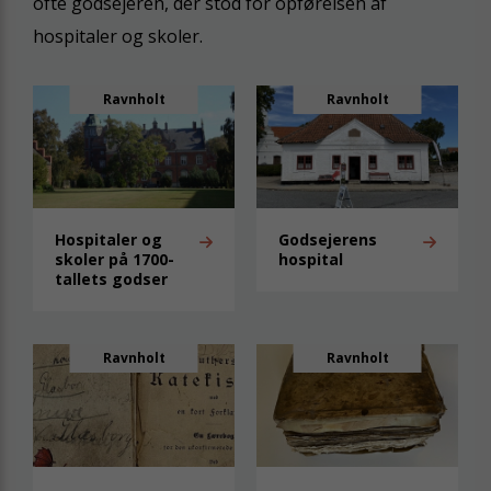
ofte godsejeren, der stod for opførelsen af
hospitaler og skoler.
Ravnholt
Ravnholt
Hospitaler og
Godsejerens
skoler på 1700-
hospital
tallets godser
Ravnholt
Ravnholt