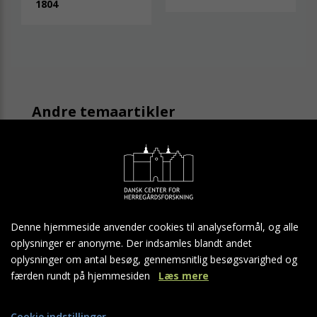
1804
Andre temaartikler
Tema: Brejninggaard
Tema: Clausholm
Denne hjemmeside anvender cookies til analyseformål, og alle
oplysninger er anonyme. Der indsamles blandt andet
Tema: Fussingø
oplysninger om antal besøg, gennemsnitlig besøgsvarighed og
færden rundt på hjemmesiden
Læs mere
Tema: Gammel Estrup
Cookie indstillinger